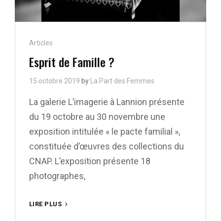
Cat
Articles
Links
Esprit de Famille ?
15 octobre 2019
by
La Part des Femmes
La galerie L’imagerie à Lannion présente
du 19 octobre au 30 novembre une
exposition intitulée « le pacte familial »,
constituée d’œuvres des collections du
CNAP. L’exposition présente 18
photographes,
ESPRIT
LIRE PLUS
DE