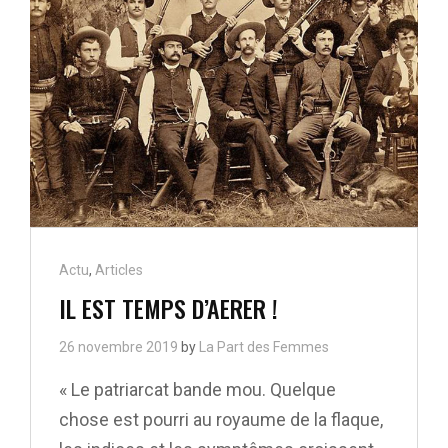
RICHES
PHOTOGRAPHES
?
Cat
Actu
,
Articles
Links
IL EST TEMPS D’AERER !
26 novembre 2019
by
La Part des Femmes
« Le patriarcat bande mou. Quelque
chose est pourri au royaume de la flaque,