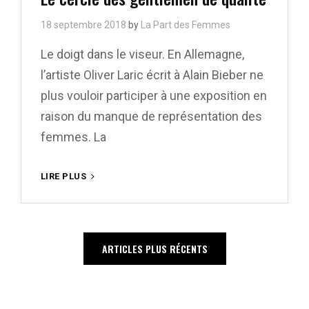
18 septembre 2018
by
La Part des Femmes
Le doigt dans le viseur. En Allemagne,
l’artiste Oliver Laric écrit à Alain Bieber ne
plus vouloir participer à une exposition en
raison du manque de représentation des
femmes. La
LE
LIRE PLUS
CERCLE
DES
GENTLEMEN
DE
Navigation
ARTICLES PLUS RÉCENTS
QUALITÉ
des
articles