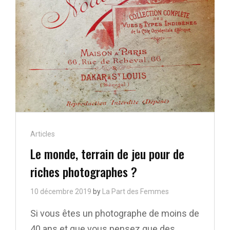
D’UN
MYTHE
VIRILISTE.
Cat
Articles
Links
Le monde, terrain de jeu pour de
riches photographes ?
10 décembre 2019
by
La Part des Femmes
Si vous êtes un photographe de moins de
40 ans et que vous pensez que des