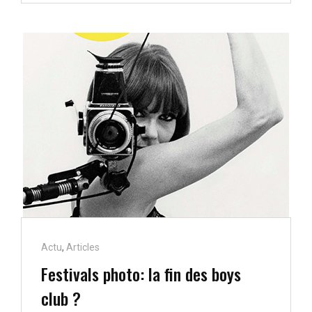
FAMILLE
?
Cat
Actu
,
Articles
Links
Festivals photo: la fin des boys
club ?