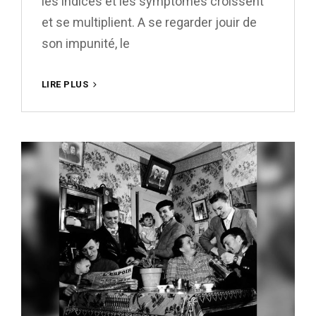
les indices et les symptômes croissent
et se multiplient. A se regarder jouir de
son impunité, le
IL
LIRE PLUS
EST
TEMPS
D’AERER
!