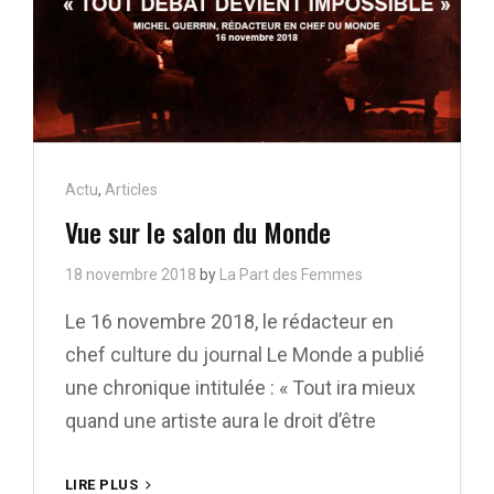
Cat
Actu
,
Articles
Links
Vue sur le salon du Monde
18 novembre 2018
by
La Part des Femmes
Le 16 novembre 2018, le rédacteur en
chef culture du journal Le Monde a publié
une chronique intitulée : « Tout ira mieux
quand une artiste aura le droit d’être
VUE
LIRE PLUS