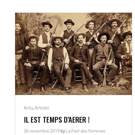
Cat
Actu
,
Articles
Links
IL EST TEMPS D’AERER !
26 novembre 2019
by
La Part des Femmes