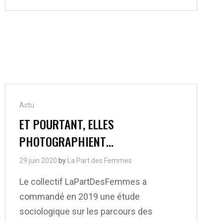
GUERRILLA
GIRLS
ONT
ANNULÉ
LEUR
CONTRAT
ÉDITORIAL
AVEC
PHAIDON,
EN
Cat
Actu
CAUSE
:
Links
ET POURTANT, ELLES
LES
PHOTOGRAPHIENT…
LIENS
DE
LA
29 juin 2020
by
La Part des Femmes
MAISON
D’ÉDITION
Le collectif LaPartDesFemmes a
AVEC
commandé en 2019 une étude
LEON
BLACK,
sociologique sur les parcours des
ASSOCIÉ