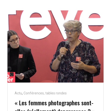
PART
Cat
Actu
,
Conférences, tables rondes
Links
« Les femmes photographes sont-