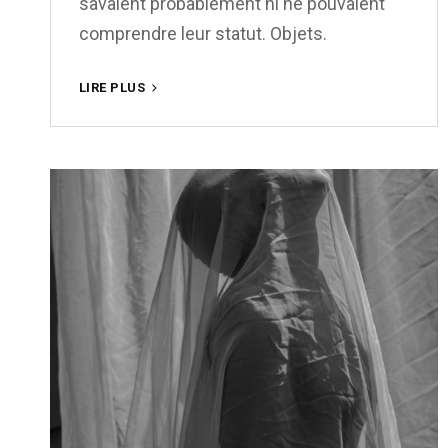
savaient probablement ni ne pouvaient
comprendre leur statut. Objets.
MAGNUM
LIRE PLUS
PHOTOS
ET
LES
ABUS
SEXUELS
SUR
MINEUR·ES