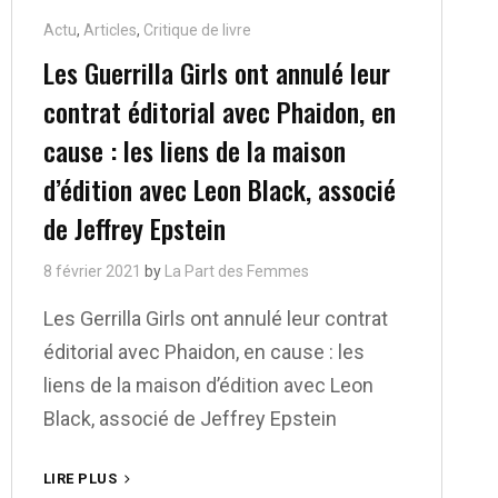
Cat
Actu
,
Articles
,
Critique de livre
Links
Les Guerrilla Girls ont annulé leur
contrat éditorial avec Phaidon, en
cause : les liens de la maison
d’édition avec Leon Black, associé
de Jeffrey Epstein
8 février 2021
by
La Part des Femmes
Les Gerrilla Girls ont annulé leur contrat
éditorial avec Phaidon, en cause : les
liens de la maison d’édition avec Leon
Black, associé de Jeffrey Epstein
LES
LIRE PLUS