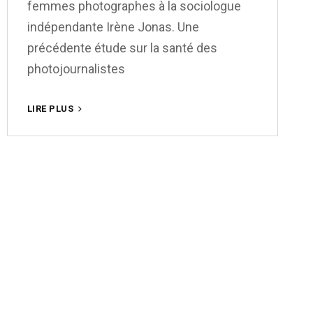
femmes photographes à la sociologue
DE
indépendante Irène Jonas. Une
JEFFREY
EPSTEIN
précédente étude sur la santé des
photojournalistes
ET
LIRE PLUS
POURTANT,
ELLES
PHOTOGRAPHIENT…