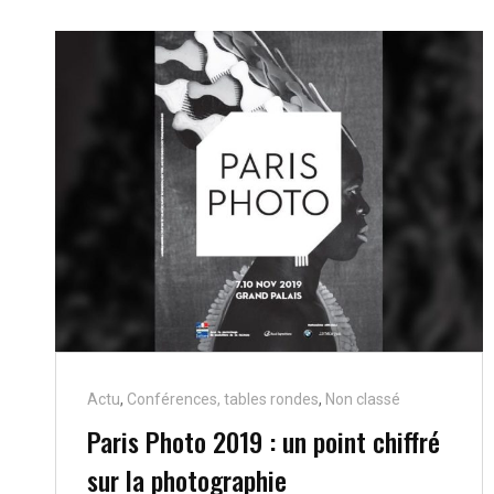
Cat
Actu
,
Conférences, tables rondes
,
Non classé
Links
Paris Photo 2019 : un point chiffré
sur la photographie