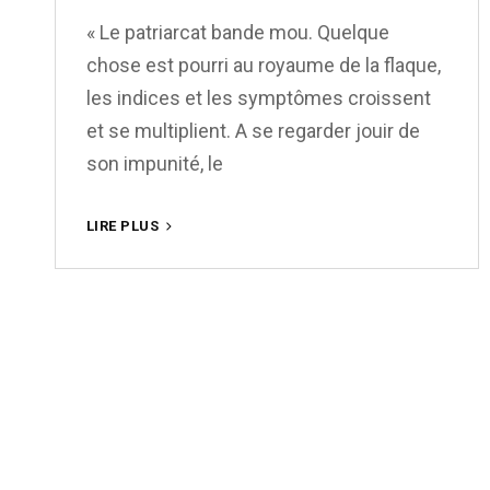
« Le patriarcat bande mou. Quelque
chose est pourri au royaume de la flaque,
les indices et les symptômes croissent
et se multiplient. A se regarder jouir de
son impunité, le
IL
LIRE PLUS
EST
TEMPS
D’AERER
!