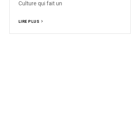
Culture qui fait un
FEUILLE
LIRE PLUS
DE
ROUTE
EGALITÉ
ET
DIVERSITÉ
2020-
2022