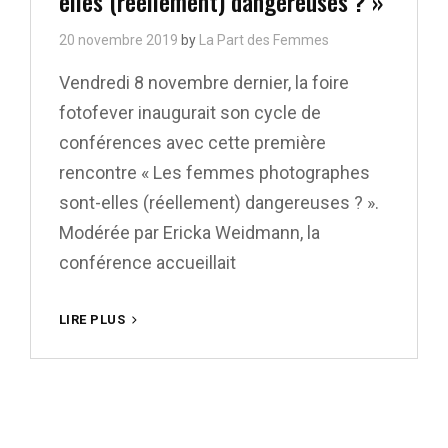
elles (réellement) dangereuses ? »
20 novembre 2019
by
La Part des Femmes
Vendredi 8 novembre dernier, la foire
fotofever inaugurait son cycle de
conférences avec cette première
rencontre « Les femmes photographes
sont-elles (réellement) dangereuses ? ».
Modérée par Ericka Weidmann, la
conférence accueillait
«
LIRE PLUS
LES
FEMMES
PHOTOGRAPHES
SONT-
ELLES
(RÉELLEMENT)