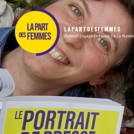
LAPARTDESFEMMES
Collectif Engagé En Faveur De La Plural