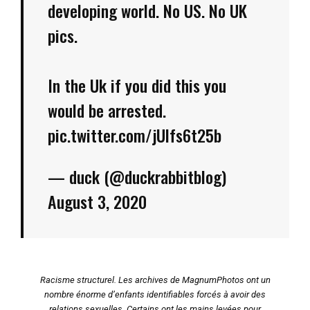
developing world. No US. No UK
pics.
In the Uk if you did this you
would be arrested.
pic.twitter.com/jUlfs6t25b
— duck (@duckrabbitblog)
August 3, 2020
Racisme structurel. Les archives de MagnumPhotos ont un
nombre énorme d’enfants identifiables forcés à avoir des
relations sexuelles. Certains ont les mains levées pour