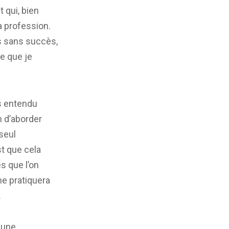
 qui, bien
a profession.
rs sans succès,
re que je
s entendu
n d’aborder
seul
st que cela
s que l’on
ne pratiquera
.
 une