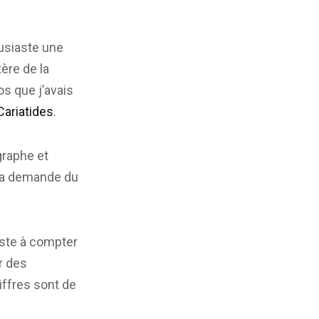
ousiaste une
ère de la
os que j’avais
Cariatides
.
graphe et
 la demande du
iste à compter
r des
iffres sont de