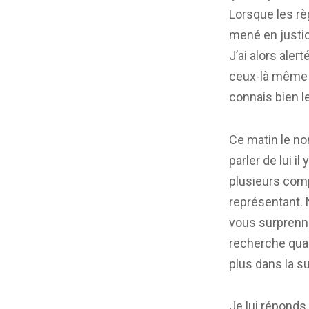
Lorsque les rè
mené en justice
J’ai alors ale
ceux-là même q
connais bien le
Ce matin le no
parler de lui i
plusieurs comp
représentant. 
vous surprenne
recherche quan
plus dans la s
Je lui réponds