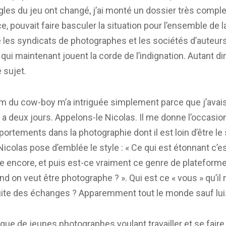
gles du jeu ont changé, j’ai monté un dossier très complet
, pouvait faire basculer la situation pour l’ensemble de l
rté les syndicats de photographes et les sociétés d’auteu
ui maintenant jouent la corde de l’indignation. Autant di
 sujet.
m du cow-boy m’a intriguée simplement parce que j’avai
l y a deux jours. Appelons-le Nicolas. Il me donne l’occasio
ortements dans la photographie dont il est loin d’être le 
Nicolas pose d’emblée le style : « Ce qui est étonnant c’e
 encore, et puis est-ce vraiment ce genre de plateforme
d on veut être photographe ? ». Qui est ce « vous » qu’il 
uite des échanges ? Apparemment tout le monde sauf lui
 que de jeunes photographes voulant travailler et se faire