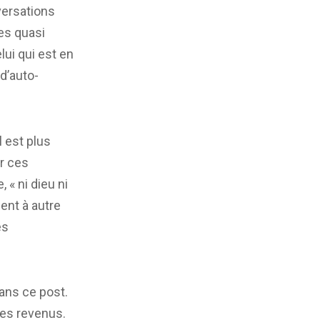
versations
es quasi
elui qui est en
d’auto-
 est plus
ur ces
 « ni dieu ni
ent à autre
es
dans ce post.
mes revenus.