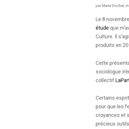
par Marie Docher,
Le 8 novembre 
étude
que m’av
Culture. Il s’a
produits en 201
Cette présenta
sociologue Ir
collectif
LaPa
Certains espri
pour que les f
croyances et s
précieux outil