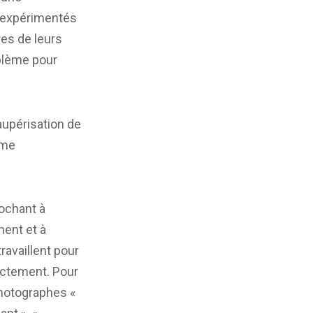
, expérimentés
res de leurs
oblème pour
paupérisation de
mme
rochant à
ment et à
ravaillent pour
ectement. Pour
 photographes «