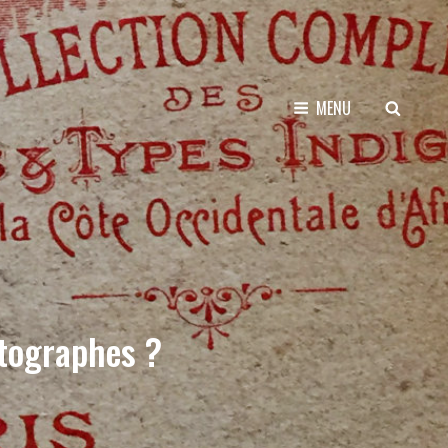
SEARCH
MENU
otographes ?