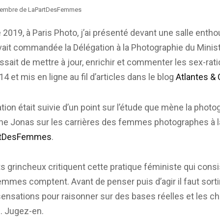
 membre de LaPartDesFemmes
2019, à Paris Photo, j’ai présenté devant une salle enth
ait commandée la Délégation à la Photographie du Minist
gissait de mettre à jour, enrichir et commenter les sex-rati
4 et mis en ligne au fil d’articles dans le blog
Atlantes & 
tion était suivie d’un point sur l’étude que mène la photo
ène Jonas sur les carrières des femmes photographes à
rtDesFemmes
.
ts grincheux critiquent cette pratique féministe qui cons
emmes comptent. Avant de penser puis d’agir il faut sorti
ensations pour raisonner sur des bases réelles et les ch
s. Jugez-en.