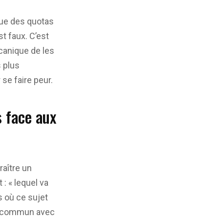
que des quotas
t faux. C’est
canique de les
 plus
 se faire peur.
s face aux
raître un
: « lequel va
s où ce sujet
de commun avec