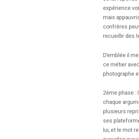
expérience von
mais appauvris
confrères peuv
recueillir des
D’emblée il me 
ce métier ave
photographe e
2ème phase : l
chaque argumen
plusieurs repr
ses plateforme
lui, et le mot 