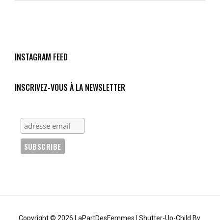
AUX
AIDES
:
UN
PRINTEMPS
SOLIDAIRE
INSTAGRAM FEED
?
VRAIMENT
?
INSCRIVEZ-VOUS À LA NEWSLETTER
Copyright © 2026
LaPartDesFemmes
|
Shutter-Up-Child By