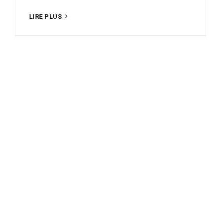
QUI
LIRE PLUS
EST
PHOTOGRAPHE
EN
2020
?