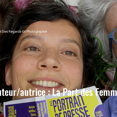
ité Des Regards En Photographie
teur/autrice :
La Part des Femm