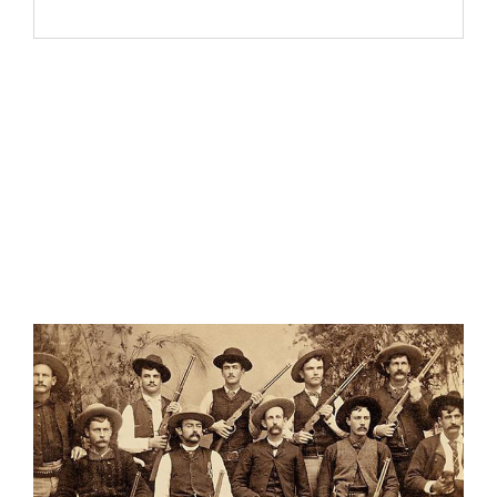
ET
« LIBERTÉ »
:
LES
ALIBIS
RÉACTIONNAIRES