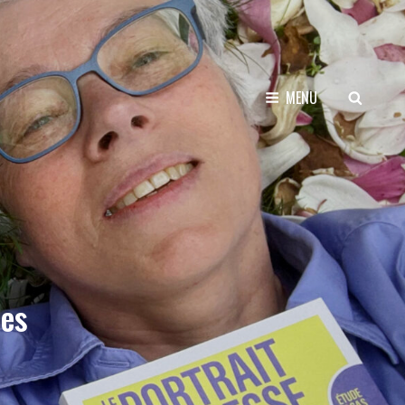
SEARCH
MENU
es