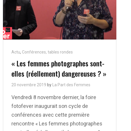
Cat
Actu
,
Conférences, tables rondes
Links
« Les femmes photographes sont-
elles (réellement) dangereuses ? »
20 novembre 2019
by
La Part des Femmes
Vendredi 8 novembre dernier, la foire
fotofever inaugurait son cycle de
conférences avec cette première
rencontre « Les femmes photographes