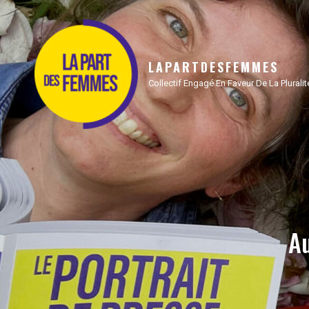
LAPARTDESFEMMES
Collectif Engagé En Faveur De La Plural
Au