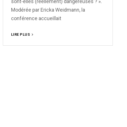
sont-elles (réellement) dangereuses ? ».
Modérée par Ericka Weidmann, la
conférence accueillait
«
LIRE PLUS
LES
FEMMES
PHOTOGRAPHES
SONT-
ELLES
(RÉELLEMENT)
DANGEREUSES
?
»