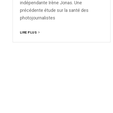
indépendante Irène Jonas. Une
précédente étude sur la santé des
photojournalistes
ET
LIRE PLUS
POURTANT,
ELLES
PHOTOGRAPHIENT…