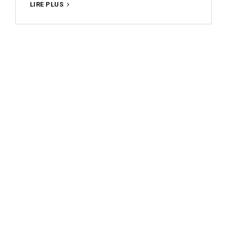
IL
LIRE PLUS
EST
TEMPS
D’AERER
!