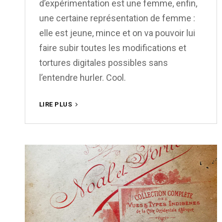
d’expérimentation est une femme, enfin,
une certaine représentation de femme :
elle est jeune, mince et on va pouvoir lui
faire subir toutes les modifications et
tortures digitales possibles sans
l’entendre hurler. Cool.
PRENDS-
LIRE PLUS
TOI
POUR
UN
GRAND
PHOTOGRAPHE
LE
TEMPS
DU
CONFINEMENT