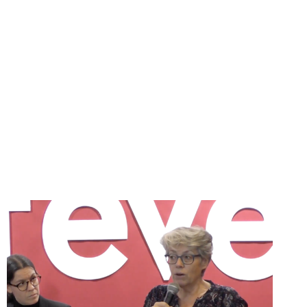
LA
FIN
D’UN
MYTHE
VIRILISTE.