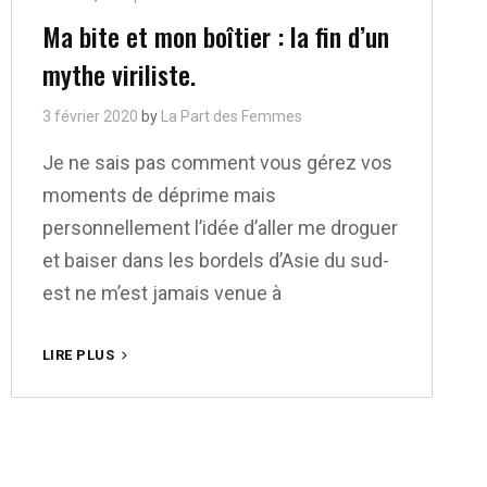
Links
Ma bite et mon boîtier : la fin d’un
mythe viriliste.
3 février 2020
by
La Part des Femmes
Je ne sais pas comment vous gérez vos
moments de déprime mais
personnellement l’idée d’aller me droguer
et baiser dans les bordels d’Asie du sud-
est ne m’est jamais venue à
MA
LIRE PLUS
BITE
ET
MON
BOÎTIER
: