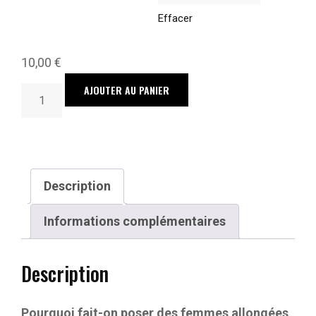
Effacer
10,00
€
quantité
AJOUTER AU PANIER
de
Le
portrait
de
Description
presse
au
Informations complémentaires
prisme
des
Description
dominations
Pourquoi fait-on poser des femmes allongées,