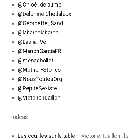
@Chloé_delaume
@Delphine Chedaleux
@Georgette_Sand
@labarbelabarbe
@Laelia_Ve
@ManonGarciaFR
@monachollet
@MotherFStories
@NousToutesOrg
@PepiteSexiste
@VictoireTuaillon
Podcast
Les couilles sur la table
– Victoire Tuaillon : le