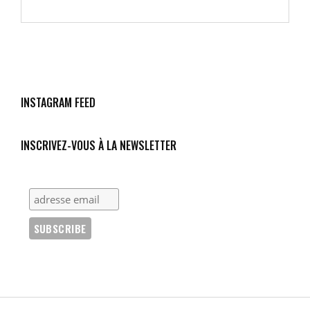
PORTRAIT
DE
PRESSE
AU
PRISME
DES
DOMINATIONS
INSTAGRAM FEED
–
ÉTUDE
DE
INSCRIVEZ-VOUS À LA NEWSLETTER
CAS