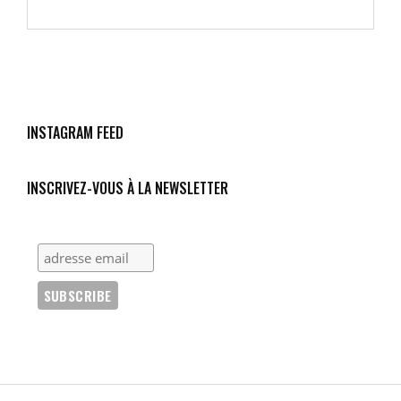
PORTRAIT
DE
PRESSE
AU
PRISME
DES
DOMINATIONS
INSTAGRAM FEED
–
ÉTUDE
DE
INSCRIVEZ-VOUS À LA NEWSLETTER
CAS